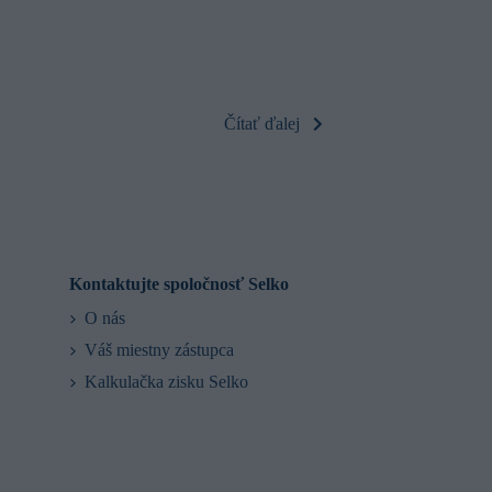
rizika mykotox
ílov, ktoré maj
zníženou biolo
znižuje produk
mlieka sa vyluč
Čítať ďalej
Kontaktujte spoločnosť Selko
O nás
Váš miestny zástupca
Kalkulačka zisku Selko