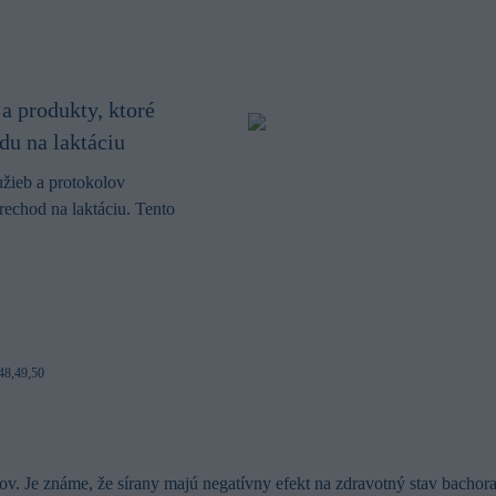
a produkty, ktoré
u na laktáciu
užieb a protokolov
echod na laktáciu. Tento
48,49,50
ov. Je známe, že sírany majú negatívny efekt na zdravotný stav bachora