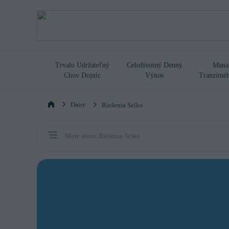
Trvalo Udržateľný
Celoživotný Denný
Mana
Chov Dojníc
Výnos
Tranzitné
Dairy
Riešenia Selko
More about Riešenia Selko