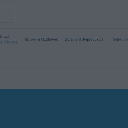
žment
Mlieková Úžitkovosť
Zdravie & Reprodukcia
Selko So
ho Obdobia