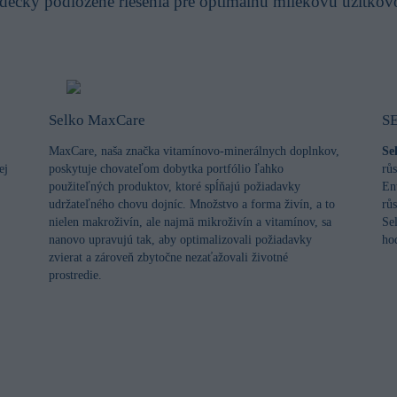
decky podložené riešenia pre optimálnu mliekovú úžitkov
POZRITE SI VIDEÁ
Selko MaxCare
S
MaxCare, naša značka vitamínovo-minerálnych doplnkov,
Se
ej
poskytuje chovateľom dobytka portfólio ľahko
růs
použiteľných produktov, ktoré spĺňajú požiadavky
En
udržateľného chovu dojníc. Množstvo a forma živín, a to
rů
nielen makroživín, ale najmä mikroživín a vitamínov, sa
Se
nanovo upravujú tak, aby optimalizovali požiadavky
ho
zvierat a zároveň zbytočne nezaťažovali životné
prostredie.