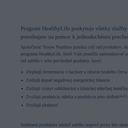
Program HealthyLife poskytuje všetky služby 
potrebujete na pomoc k jednoduchému prechod
Spoločnosť Trouw Nutrition ponúka celý rad produktov, sl
programu HealthyLife, ktoré Vám pomôžu optimalizovať pr
rad zahŕňa v sebe prechodné produkty, ktoré:
Zlepšujú fermentáciu v bachore a zdravie hrubého čreva
Znižujú dopad negatívnej energetickej bilancie
Znižujú výskyt subklinickej a klinickej mliečnej horúčky
Zvyšujú produkciu mlieka a produkciu jeho zložiek
44,45,
Zvyšujú plodnosť
Sortiment produktov taktiež zahŕňa stopové prvky bez síran