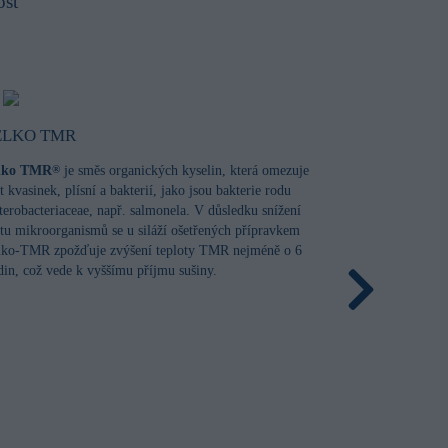
osť
ELKO TMR
lko TMR
je směs organických kyselin, která omezuje
®
t kvasinek, plísní a bakterií, jako jsou bakterie rodu
terobacteriaceae, např. salmonela. V důsledku snížení
stu mikroorganismů se u siláží ošetřených přípravkem
lko-TMR zpožďuje zvýšení teploty TMR nejméně o 6
din, což vede k vyššímu příjmu sušiny.
Selko TOX
Selko TOXO