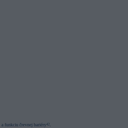
 a funkciu črevnej bariéry
.
42