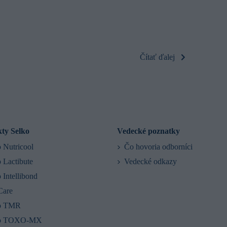
Čítať ďalej
ty Selko
Vedecké poznatky
 Nutricool
Čo hovoria odborníci
 Lactibute
Vedecké odkazy
 Intellibond
are
o TMR
ko TOXO-MX