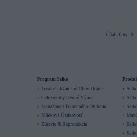
Čítať ďalej
Program Selko
Produk
Trvalo Udržateľný Chov Dojníc
Selko
Celoživotný Denný Výnos
Selko
Manažment Tranzitného Obdobia
Selko
Mlieková Úžitkovosť
MaxC
Zdravie & Reprodukcia
Selk
Sel