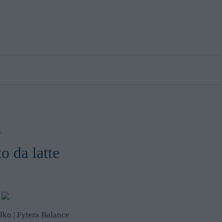
No
Yes
i
o da latte
lko | Fytera Balance