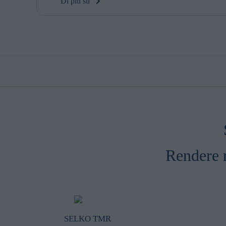
Di più su
Marketing
Marketing cookie
contain tracking
how and when you
browsing habits 
processing perso
Rendere r
SELKO TMR