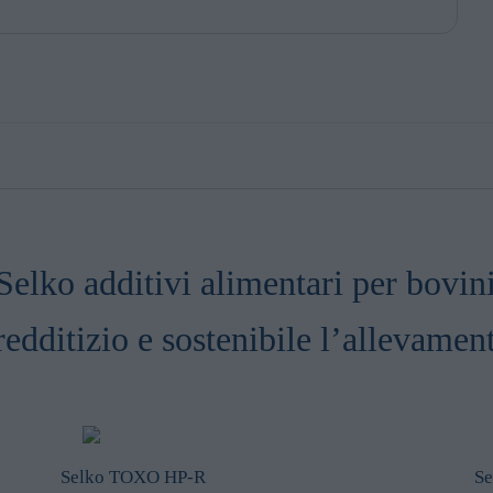
s are used to track visitors across websites. Marketing cookies
 and targeting cookies. Tracking cookies are cookies that monitor
 visit our website. Targeting cookies collect information about
in order to make advertising relevant to you. The legal ground for
nal data based on marketing cookies is your consent.
Selko additivi alimentari per bovin
edditizio e sostenibile l’allevament
Selko TOXO HP-R
Se