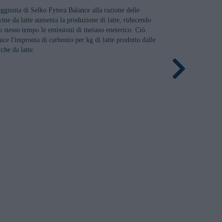
aggiunta di Selko Fytera Balance alla razione delle
vine da latte aumenta la produzione di latte, riducendo
lo stesso tempo le emissioni di metano eneterico. Ciò
uce l'impronta di carbonio per kg di latte prodotto dalle
che da latte.
Selko Vival
Le vitamine de
fondamentale ne
grassi nelle vac
produzione, in 
ricche di carboi
subacuta (SARA)
vitamine del gr
non riescono se
vitamine del g