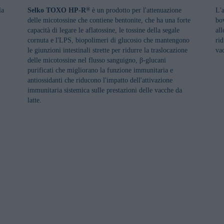
la
Selko TOXO HP-R
è un prodotto per l'attenuazione
L'
®
delle micotossine che contiene bentonite, che ha una forte
bo
capacità di legare le aflatossine, le tossine della segale
al
cornuta e l'LPS, biopolimeri di glucosio che mantengono
rid
le giunzioni intestinali strette per ridurre la traslocazione
vac
delle micotossine nel flusso sanguigno, β-glucani
purificati che migliorano la funzione immunitaria e
antiossidanti che riducono l'impatto dell'attivazione
immunitaria sistemica sulle prestazioni delle vacche da
latte.