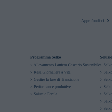
Approfondisci
Programma Selko
Soluzi
Allevamento Lattiero Caseario Sostenibile
Selk
Resa Giornaliera a Vita
Selko
Gestire la fase di Transizione
Selko
Performance produttive
Selko
Salute e Fertila
Selk
Selk
Sel