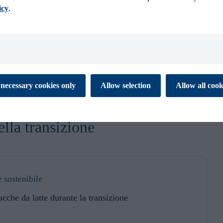
icy
.
 cookies to ensure the proper function of our website. These
necessary cookies only
Allow selection
Allow all cook
tial for you to browse the website and use its features. They don’t
ata and are not used for marketing or analytics. Necessary cookies
 off.
ella transizione
es enable our website to respond to your personal preference. The
 to remember information that changes the way the website
 like your preferred language or the region that you are in. This
xperience and makes your browsing simpler, easier and more
e sostenibile
 help us to understand how visitors interact with the Website by
vacche da latte durante la transizione
porting information at an aggregated level.