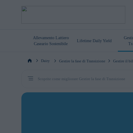
Allevamento Lattiero
Gesti
Lifetime Daily Yield
Caseario Sostenibile
Tr
Dairy
Gestire la fase di Transizione
Gestire il bi
Scoprite come migliorare Gestire la fase di Transizione