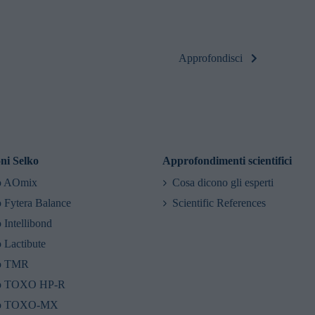
Approfondisci
oni Selko
Approfondimenti scientifici
o AOmix
Cosa dicono gli esperti
 Fytera Balance
Scientific References
 Intellibond
 Lactibute
o TMR
o TOXO HP-R
ko TOXO-MX