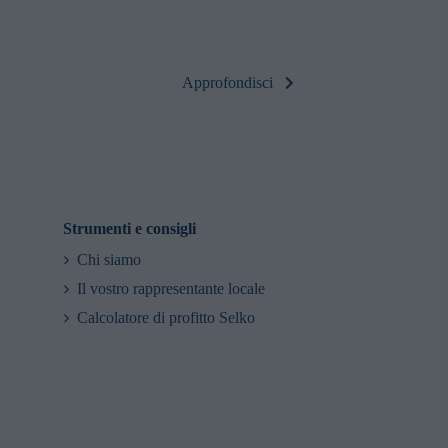
del gruppo B pr
contenute in Se
produzione di la
Approfondisci
Strumenti e consigli
Chi siamo
Il vostro rappresentante locale
Calcolatore di profitto Selko