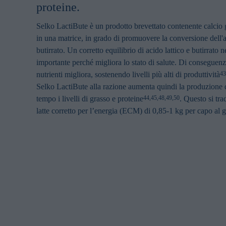
proteine.
Selko LactiBute è un prodotto brevettato contenente calcio
in una matrice, in grado di promuovere la conversione dell'ac
butirrato. Un corretto equilibrio di acido lattico e butirrato n
importante perché migliora lo stato di salute. Di conseguenz
nutrienti migliora, sostenendo livelli più alti di produttività
43
Selko LactiBute alla razione aumenta quindi la produzione di
tempo i livelli di grasso e proteine
. Questo si tr
44,45,48,49,50
latte corretto per l’energia (ECM) di 0,85-1 kg per capo al 