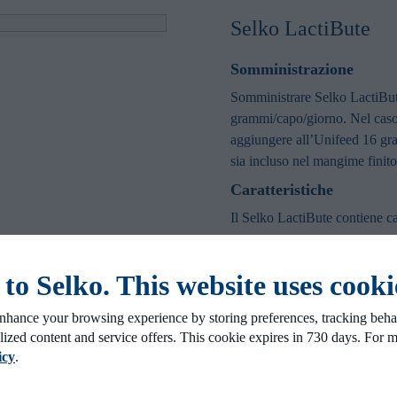
Selko LactiBute
Somministrazione
Somministrare Selko LactiBute 
grammi/capo/giorno. Nel caso 
aggiungere all’Unifeed 16 gra
sia incluso nel mangime finit
Caratteristiche
Il Selko LactiBute contiene ca
Vantaggi
Il calcio gluconato stimola la c
o Selko. This website uses cooki
rischio di acidosi dell'intestin
del grosso intestino si traduc
nhance your browsing experience by storing preferences, tracking behav
lized content and service offers. This cookie expires in 730 days. For 
maggiore percentuale di gras
icy
.