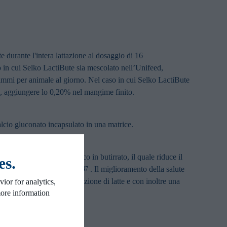
durante l'intera lattazione al dosaggio di 16
in cui Selko LactiBute sia mescolato nell’Unifeed,
mmi per animale al giorno. Nel caso in cui Selko LactiBute
o, aggiungere lo 0,20% nel mangime finito.
lcio gluconato incapsulato in una matrice.
onversione dell'acido lattico in butirrato, il quale riduce il
es.
o nelle vacche da latte
. Il miglioramento della salute
43,46,47
e in un aumento della produzione di latte e con inoltre una
ior for analytics,
more information
so
.
44,45,48,49,50