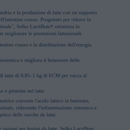
andria e la produzione di latte con un supporto
l'intestino crasso. Progettato per ridurre la
stinale",
Selko LactiBute
ottimizza la
®
er migliorare le prestazioni lattazionali.
ntestino crasso e la distribuzione dell'energia
istemica e migliora il benessere delle
i latte di
0,85–1 kg di ECM
per vacca al
so e proteine nel latte.
atrice converte l'acido lattico in butirrato,
estinale, riducendo l'infiammazione sistemica e
etico delle vacche da latte.
e razioni per bovini da latte, Selko LactiBute