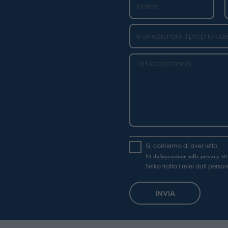
in order to make advertising relevant to you. The legal ground for
nal data based on marketing cookies is your consent.
Sì, confermo di aver letto
la
s
dichiarazione sulla privacy
Selko tratta i miei dati person
INVIA