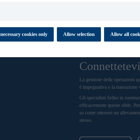
Consulenza gratuita
 cookies to ensure the proper function of our website. These
necessary cookies only
Allow selection
Allow all cook
tial for you to browse the website and use its features. They don’t
ata and are not used for marketing or analytics. Necessary cookies
 off.
Connettetevi
es enable our website to respond to your personal preference. The
 to remember information that changes the way the website
 like your preferred language or the region that you are in. This
La gestione delle operazioni qu
xperience and makes your browsing simpler, easier and more
è impegnativa e la transizione v
Gli specialisti Selko in rumina
 help us to understand how visitors interact with the Website by
efficacemente queste sfide. Pe
porting information at an aggregated level.
su come ottenere un allevamento
stesso.
s are used to track visitors across websites. Marketing cookies
 and targeting cookies. Tracking cookies are cookies that monitor
 visit our website. Targeting cookies collect information about