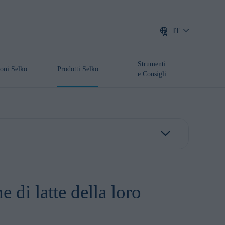
IT
Strumenti
oni Selko
Prodotti Selko
e Consigli
 di latte della loro