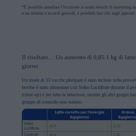
*È possibile annullare l'iscrizione ai nostri elenchi di marketing i
e sui termini e accordi generali, è possibile fare clic sugli appositi
Il risultato… Un aumento di 0,85-1 kg di latte
giorno
Un totale di 53 vacche pluripare è stato incluso nella prova
4
bovine è stato alimentato con Selko LactiBute durante il per
(close-up) e per tutta la lattazione, mentre gli altri gruppi
gruppo di controllo non trattato.
Latte corretto per l’energia
Grasso
(kg/giorno)
(kg/giorno
Selko
49,9
2,23
LactiBute
Controlli
46,4
2,06