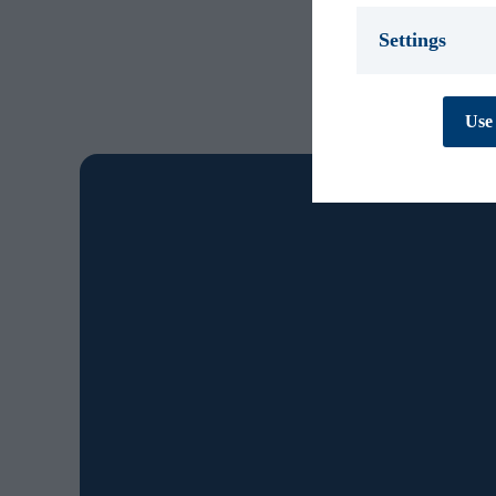
Settings
Necessary *
We use necessary
Use 
cookies are essen
track personal d
cannot be turned
Preferences
Preference cooki
cookies are used
behaves or looks,
improves your e
personal to you.
Statistics
Statistic cookies
collecting and re
Marketing
Marketing cookie
contain tracking
how and when you