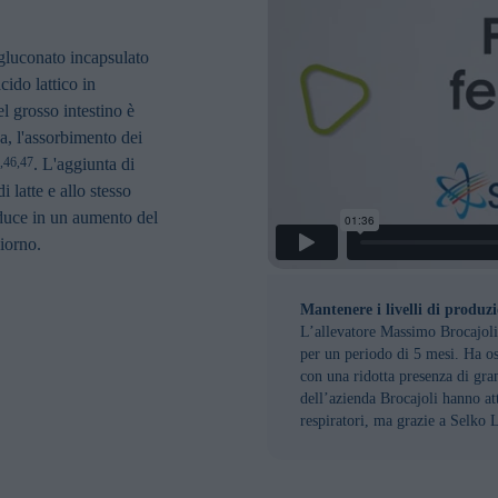
 gluconato incapsulato
ido lattico in
el grosso intestino è
a, l'assorbimento dei
. L'aggiunta di
,46,47
 latte e allo stesso
aduce in un aumento del
giorno.
Mantenere i livelli di produzi
L’allevatore Massimo Brocajoli
per un periodo di 5 mesi. Ha os
con una ridotta presenza di gran
dell’azienda Brocajoli hanno at
respiratori, ma grazie a Selko 