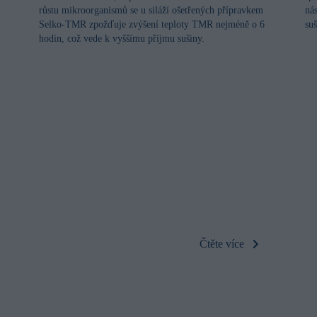
růstu mikroorganismů se u siláží ošetřených přípravkem
ná
Selko-TMR zpožďuje zvýšení teploty TMR nejméně o 6
su
hodin, což vede k vyššímu příjmu sušiny.
Čtěte více