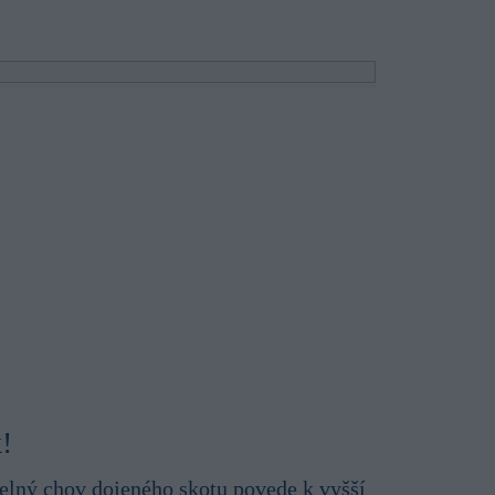
k!
itelný chov dojeného skotu povede k vyšší