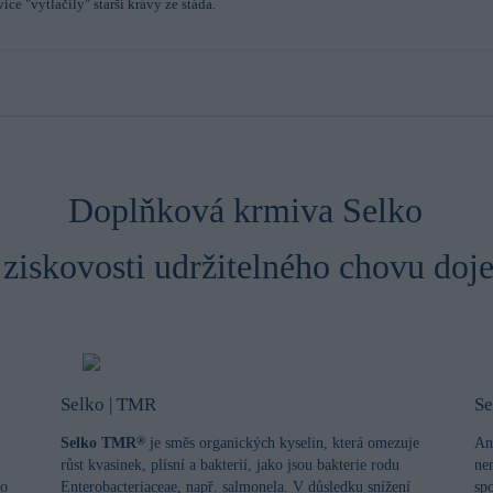
ce "vytlačily" starší krávy ze stáda.
Doplňková krmiva Selko
ziskovosti udržitelného chovu doj
Selko | TMR
Se
Selko TMR
je směs organických kyselin, která omezuje
An
®
růst kvasinek, plísní a bakterií, jako jsou bakterie rodu
ne
ho
Enterobacteriaceae, např. salmonela. V důsledku snížení
sp