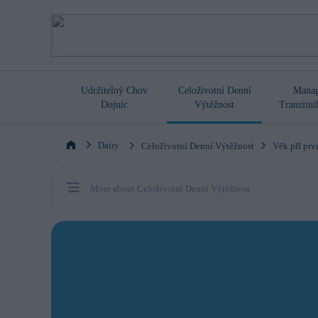
Udržitelný Chov
Celoživotní Denní
Mana
Dojnic
Výtěžnost
Tranzitn
Dairy
Celoživotní Denní Výtěžnost
Věk přI prv
More about Celoživotní Denní Výtěžnost