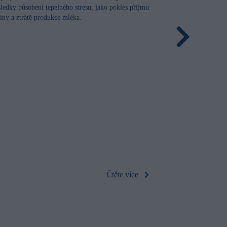
sledky působení tepelného stresu, jako pokles příjmu
šiny a ztrátě produkce mléka.
Selko | Fyte
Přidání Selko 
zvyšuje produkc
eneterického me
mléka vyprodu
Čtěte více