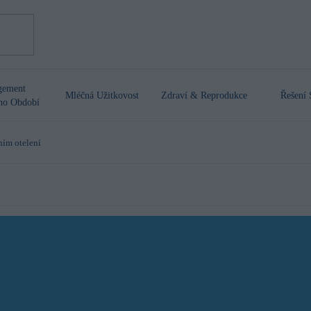
gement
Mléčná Užitkovost
Zdraví & Reprodukce
Řešení 
ího Období
ním otelení