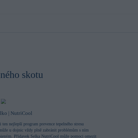
eného skotu
lko | NutriCool
i ten nejlepší program prevence tepelného stresu
může u dojnic vždy plně zabránit problémům s ním
ojeným. Přídavek Selka NutriCool může pomoci omezit