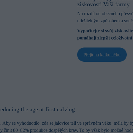
ziskovosti Vaší farmy
Na rozdíl od obecného přesv
udržitelným způsobem a souča
Vypočítejte si svůj zisk ov
pomáhají zlepšit celoživotní
Přejít na kalkulačku
educing the age at first calving
t. Aby se vyhodnotilo, zda se jalovice telí ve správném věku, měla by 
 by činit 80–82% produkce dospělých krav. To by však bylo možné hodn