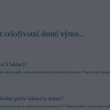
xperience and makes your browsing simpler, easier and more
 help us to understand how visitors interact with the Website by
porting information at an aggregated level.
it celoživotní denní výnos...
s are used to track visitors across websites. Marketing cookies
 and targeting cookies. Tracking cookies are cookies that monitor
 visit our website. Targeting cookies collect information about
in order to make advertising relevant to you. The legal ground for
nal data based on marketing cookies is your consent.
u 5 laktací?
ice místo k jídlu, místo k odpočinku a linii otelení bez stresu. Tím se zlepší zdravo
lního počtu laktací u dojnic?
tosti naznačuje, že optimální počet laktací je 4-5. Rozhodování o vyřazování s o