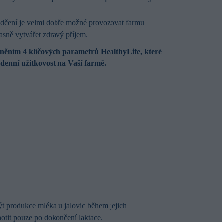
ědčení je velmi dobře možné provozovat farmu
sně vytvářet zdravý příjem.
livněním 4 klíčových parametrů HealthyLife, které
 denní užitkovost na Vaší farmě.
být produkce mléka u jalovic během jejich
otit pouze po dokončení laktace.