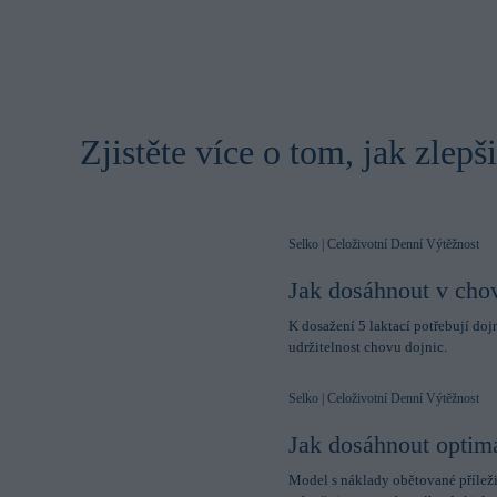
improves your e
personal to you.
Statistics
Statistic cookies
collecting and re
Zjistěte více o tom, jak zlepš
Marketing
Marketing cookie
contain tracking
how and when you
browsing habits 
processing perso
Selko | Celoživotní Denní Výtěžnost
Jak dosáhnout v chov
K dosažení 5 laktací potřebují dojn
udržitelnost chovu dojnic.
Selko | Celoživotní Denní Výtěžnost
Jak dosáhnout optimá
Model s náklady obětované příleži