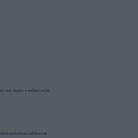
No
Yes
No
Yes
tní stav dojnic a welfare zvýší
hledem na budoucí užitkovost