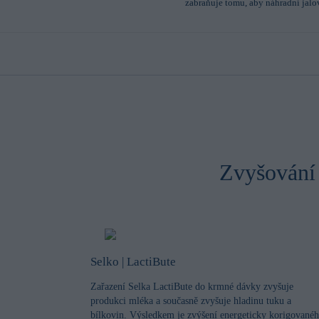
zabraňuje tomu, aby náhradní jalovi
Zvyšování 
Selko | LactiBute
Zařazení Selka LactiBute do krmné dávky zvyšuje
produkci mléka a současně zvyšuje hladinu tuku a
bílkovin. Výsledkem je zvýšení energeticky korigované