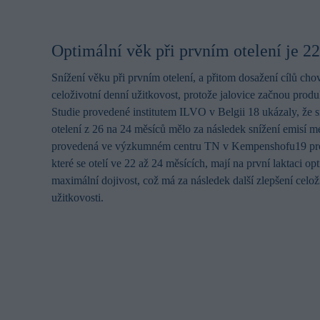
Optimální věk při prvním otelení je 2
Snížení věku při prvním otelení, a přitom dosažení cílů cho
celoživotní denní užitkovost, protože jalovice začnou produ
Studie provedené institutem ILVO v Belgii 18 ukázaly, že s
otelení z 26 na 24 měsíců mělo za následek snížení emisí m
provedená ve výzkumném centru TN v Kempenshofu19 proká
které se otelí ve 22 až 24 měsících, mají na první laktaci op
maximální dojivost, což má za následek další zlepšení celož
užitkovosti.