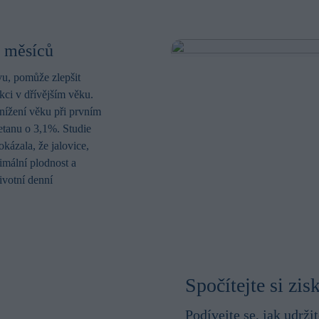
2 měsíců
vu, pomůže zlepšit
kci v dřívějším věku.
nížení věku při prvním
etanu o 3,1%. Studie
zala, že jalovice,
timální plodnost a
ivotní denní
Spočítejte si zis
Podívejte se, jak udrž