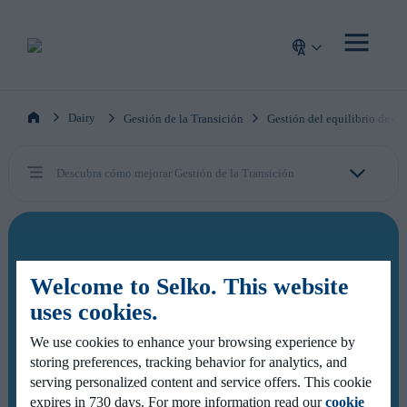
Dairy
Gestión de la Transición
Gestión del equilibrio de ca
Descubra cómo mejorar Gestión de la Transición
Welcome to Selko. This website
uses cookies.
We use cookies to enhance your browsing experience by
storing preferences, tracking behavior for analytics, and
serving personalized content and service offers. This cookie
expires in 730 days. For more information read our
cookie