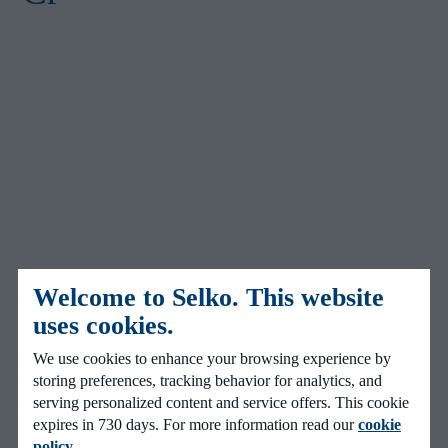
Welcome to Selko. This website
uses cookies.
We use cookies to enhance your browsing experience by
Selko IntelliOpt Cr
combina os benefícios de
Selko
storing preferences, tracking behavior for analytics, and
IntelliBond Hydroxy Trace Minerals
e
Selko Optimins
.
serving personalized content and service offers. This cookie
A adição de cromo melhora o metabolismo da glicose.
expires in 730 days. For more information read our
cookie
A alimentação com Selko IntelliOpt Cr em bovinos de
policy
.