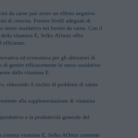
vini da carne può avere un effetto negativo
oni di crescita. Fornire livelli adeguati di
lo stress ossidativo nei bovini da carne. Con il
 della vitamina E, Selko AOmix offre
 efficiente.
novativa ed economica per gli allevatori di
 di gestire efficacemente lo stress ossidativo
ente dalla vitamina E.
vo, riducendo il rischio di problemi di salute
veniente alla supplementazione di vitamina
iproduttive e la produttività generale del
la costosa vitamina E, Selko AOmix consente