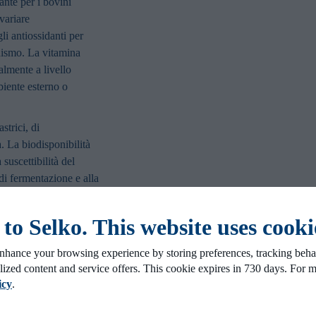
dante per i bovini
variare
li antiossidanti per
anismo. La vitamina
almente a livello
biente esterno o
strici, di
a. La biodisponibilità
 suscettibilità del
 di fermentazione e alla
er questo motivo, Selko
uire parzialmente la
o Selko. This website uses cooki
tengono polifenoli
sponibili. Selko AOmix
nhance your browsing experience by storing preferences, tracking behav
iossidante che la
lized content and service offers. This cookie expires in 730 days. For 
ne di vitamina E
icy
.
 Figura 2).