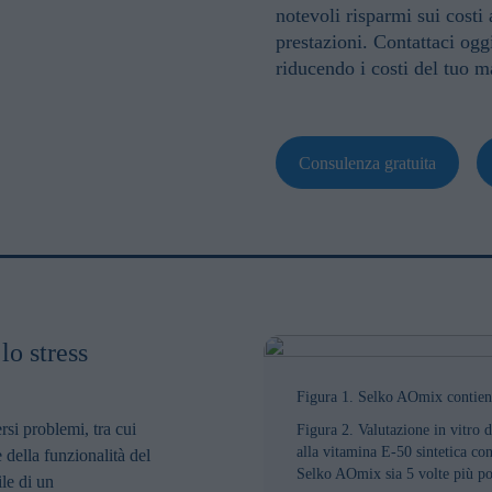
notevoli risparmi sui cost
prestazioni.
Contattaci ogg
riducendo i costi del tuo
Consulenza gratuita
lo stress
Figura 1. Selko AOmix contiene 
rsi problemi, tra cui
Figura 2. Valutazione in vitro 
alla vitamina E-50 sintetica co
della funzionalità del
Selko AOmix sia 5 volte più po
ile di un