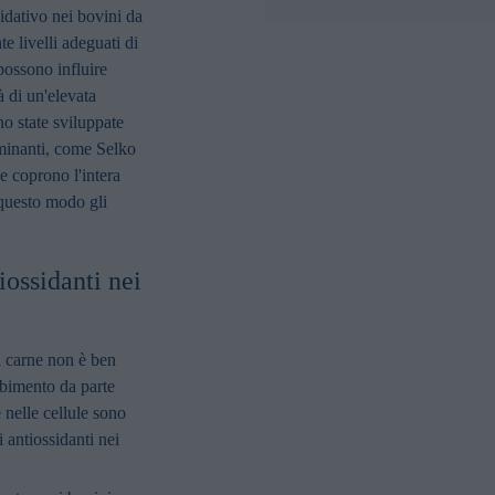
idativo nei bovini da
e livelli adeguati di
 possono influire
à di un'elevata
no state sviluppate
uminanti, come Selko
e coprono l'intera
 questo modo gli
tiossidanti nei
da carne non è ben
orbimento da parte
 nelle cellule sono
i antiossidanti nei