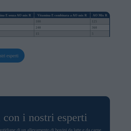
ina E senza AO mix R
Vitamina E combinata a AO mix R
AO Mix R
100
125
240
360
15
5
tri esperti
 con i nostri esperti
otidiane di un allevamento di bovini da latte e da carne