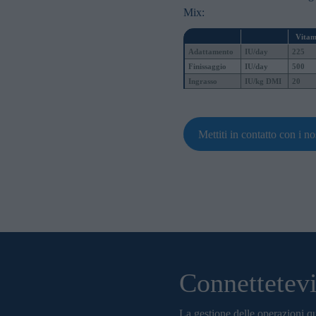
in order to make advertising relevant to you. The legal ground for
Mix:
nal data based on marketing cookies is your consent.
Vitam
Adattamento
IU/day
225
Finissaggio
IU/day
500
Ingrasso
IU/kg DMI
20
Mettiti in contatto con i nos
Connettetevi
La gestione delle operazioni qu