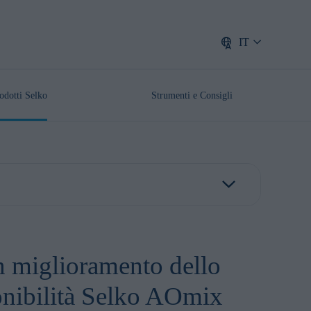
IT
odotti Selko
Strumenti e Consigli
un miglioramento dello
ponibilità Selko AOmix