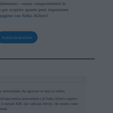
i alimentari—senza compromettere le
i per scoprire quanto puoi risparmiare
 mangime con Selko AOmix!
Scarica la brochure
antiossidanti che agiscono su tutta la cellula.
dell'equivalenza antiossidativa di Selko AOmix rispetto
n il metodo KRL (kit radicaux libres), che mostra come
tente.